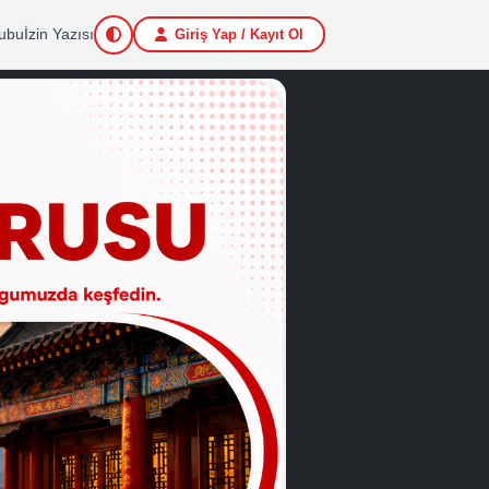
lizi
Niyet Mektubu
İzin Yazısı
Giriş Yap / Kayıt Ol