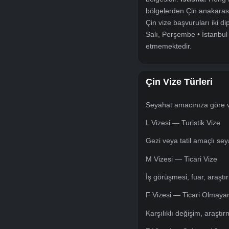
Türkiye Cumhuriyet
vizesi; turistik gez
belgesidir.
İstisna
bölgelerden Çin an
Çin vize başvurular
Salı, Perşembe • İ
etmemektedir.
Çin Vize Türle
Seyahat amacınıza g
L Vizesi — Turistik
Gezi veya tatil amaç
M Vizesi — Ticari 