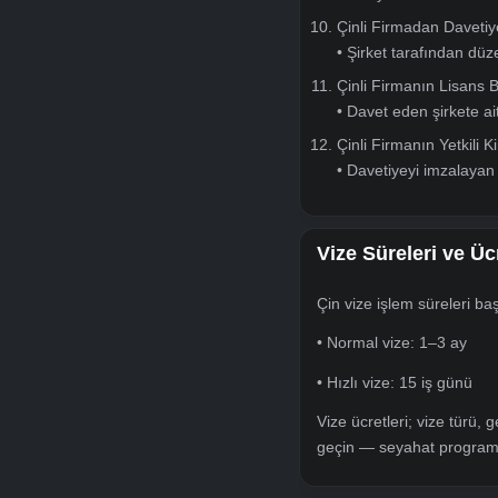
• Mevcut pasap
• Varsa eski pa
Adli Sicil Kaydı
• “Adli sicil kay
• “Adli sicil arş
• Belge alınırke
SGK Tescil ve 
• Barkodlu belge
Nüfus Kayıt Örn
• “Nüfus Aile” s
• “Olayları Göst
Çinli Firmadan 
• Şirket tarafı
Çinli Firmanın 
• Davet eden şir
Çinli Firmanın Y