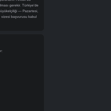
 önceden vize almak zorundadır. Çin
ı amaçlar için düzenlenen resmi giriş izin
afiyetinden yararlanır. Ancak bu
 Çin vizesi alması gerekir. Türkiye'de
riyeti Ankara Büyükelçiliği — Pazartesi,
nsolosluğu Çin vizesi başvurusu kabul
ullandığı türler:
3 ay geçerlidir.