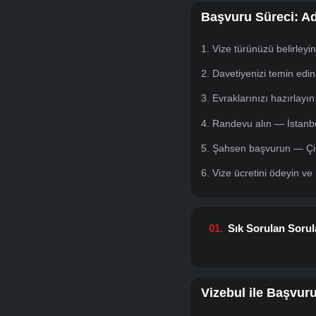
• Davetiyeyi imza
Vize Süreleri 
Çin vize işlem süre
• Normal vize: 1–3
• Hızlı vize: 15 iş 
Vize ücretleri; vize
geçin — seyahat pr
Başvuru Süre
1. Vize türünüzü b