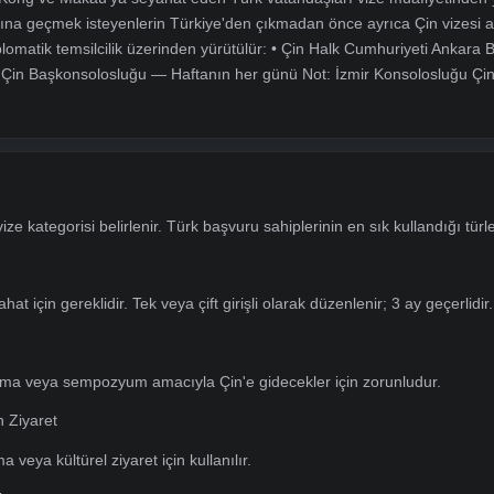
i vatandaşları Çin Halk Cumhuriyeti'ne seyahat edebilmek için
i, ticari ziyaret, çalışma, eğitim, fuar veya transit geçiş gibi farkl
:
Hong Kong ve Makau'ya seyahat eden Türk vatandaşları vize mu
akarasına geçmek isteyenlerin Türkiye'den çıkmadan önce ayrıca
ı iki diplomatik temsilcilik üzerinden yürütülür: • Çin Halk Cumhu
stanbul Çin Başkonsolosluğu — Haftanın her günü Not: İzmir Ko
ri
öre vize kategorisi belirlenir. Türk başvuru sahiplerinin en sık k
 Vize
lı seyahat için gereklidir. Tek veya çift girişli olarak düzenlenir; 
Vize