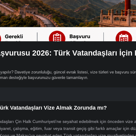
i Başvurusu 2026: Türk Vatandaşla
u nasıl yapılır? Davetiye zorunluluğu, güncel evrak listesi, vize türleri
izebul uzman desteğiyle başvurunuzu güvenle tamamlayın.
dir? Türk Vatandaşları Vize Almak Zorunda mı?