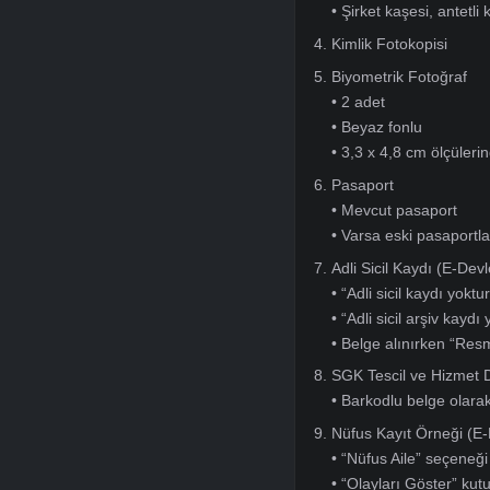
Ticari vize başvur
Şirket Faaliyet 
• Son 1 ay içeri
• Islak imzalı or
• E-imzalı belge
Vergi Levhası F
• Güncel vergi l
Şirket Antetli v
• Şirket kaşesi,
Kimlik Fotokopis
Biyometrik Foto
• 2 adet
• Beyaz fonlu
• 3,3 x 4,8 cm ö
Pasaport