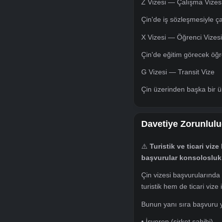
İş görüşmesi, fuar
F Vizesi — Ticari 
Karşılıklı değişim, 
Z Vizesi — Çalışm
Çin'de iş sözleşmesi
X Vizesi — Öğrenci
Çin'de eğitim görec
G Vizesi — Transit
Çin üzerinden başka
Davetiye Zoru