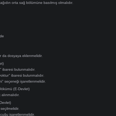
ularında aşağıdaki belgelerin eksiksiz olarak hazırlanması gerek
Belgesi
sinde alınmış olmalıdır.
ijinal belge sunulmalıdır.
 kabul edilmektedir.
otokopisi
evhası fotokopisi sunulmalıdır.
e Kaşeli Kağıdı
 antetli kağıdın orta sağ bölümüne basılmış olmalıdır.
i
ğraf
lçülerinde