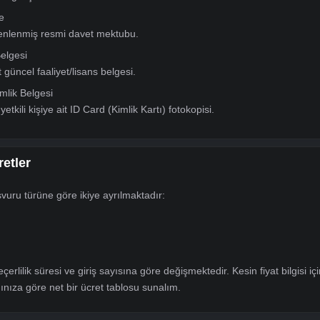
ort
saportlar da dosyaya eklenmelidir.
 (E-Devlet)
dı yoktur” ibaresi bulunmalıdır.
iv kaydı yoktur” ibaresi bulunmalıdır.
n “Resmi” seçeneği işaretlenmelidir.
Hizmet Dökümü (E-Devlet)
 olarak alınmalıdır.
eği (E-Devlet)
eçeneği seçilmelidir.
er” kutucuğu işaretlenmelidir.
Davetiye
ndan düzenlenmiş resmi davet mektubu.
Lisans Belgesi
kete ait güncel faaliyet/lisans belgesi.
etkili Kimlik Belgesi