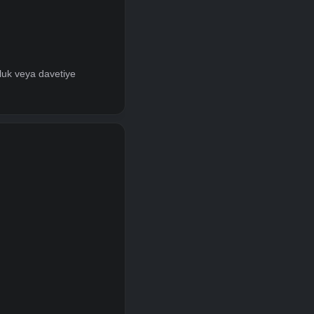
runludur. Davetiye temin edilemeyen
etiye bulunmamasıdır. Bu durum hem
ekmektedir:
ludur.
uygun sponsorluk veya davetiye