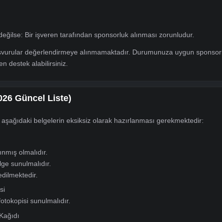
cari vize başvurularında Çinli firmadan davetiye alınması zo
losluk tarafından kabul edilmemektedir.
larında en sık atlanan ve başvuruyu sonlandıran eksiklik, dav
i vize için geçerlidir.
şvuru yapacak kişinin aşağıdaki statülerden birini taşıması ger
hibi)
ayıtlı)
hiçbiri değilse: Bir işveren tarafından sponsorluk alınması zorun
ayan başvurular değerlendirmeye alınmamaktadır. Durumunuza 
kibinden destek alabilirsiniz.
lar (2026 Güncel Liste)