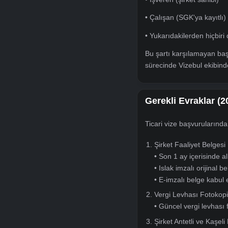
⚠️
Turistik ve ti
başvurular konso
Çin vizesi başvuru
turistik hem de ticar
Bunun yanı sıra ba
• İşveren (şirket sa
• Çalışan (SGK'ya k
• Yukarıdakilerden 
Bu şartı karşılam
sürecinde Vizebul e
Gerekli Evrak