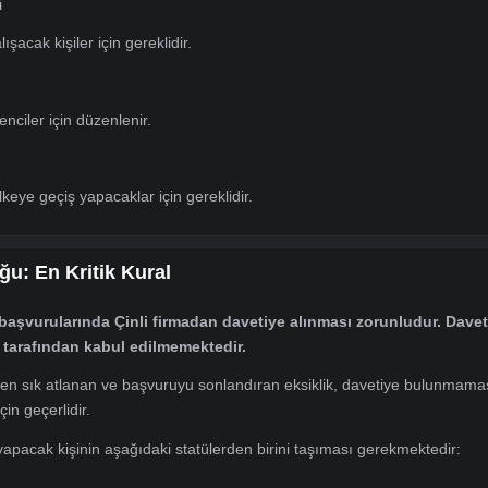
, araştırma veya sempozyum amacıyla Çin'e gidecekler için zoru
Olmayan Ziyaret
araştırma veya kültürel ziyaret için kullanılır.
a Vizesi
yle çalışacak kişiler için gereklidir.
 Vizesi
ek öğrenciler için düzenlenir.
 Vize
 bir ülkeye geçiş yapacaklar için gereklidir.
nluluğu: En Kritik Kural