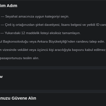
layan yetkili kişiye ait ID Card (Kimlik Kartı) fotokopisi.
ve Ücretler
leri başvuru türüne göre ikiye ayrılmaktadır:
 ay
günü
 türü, geçerlilik süresi ve giriş sayısına göre değişmektedir. Kesin f
ogramınıza göre net bir ücret tablosu sunalım.
ci: Adım Adım
elirleyin — Seyahat amacınıza uygun kategoriyi seçin.