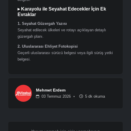
▸ Aile ve Arkadaş Ziyareti İçin Ek Evraklar
1. Davet Mektubu
Davet eden kişi tarafından hazırlanmış ve imzalanmış
davet yazısı.
2. Davet Eden Kişinin Kimlik Belgesi
Pasaport veya kimlik kartı fotokopisi.
3. Oturum İzni Belgesi
Davet eden kişi Alman veya AB vatandaşı değilse
geçerli oturum kartı fotokopisi.
▸ Emekliler İçin Ek Evraklar
1. Emeklilik Belgesi veya Emekli Kimliği
2. Emekli Maaşı Hesap Dökümü
Son 3 aylık maaş hareketlerini gösteren banka hesap
dökümü.
▸ Serbest Meslek Sahipleri ve Esnaflar İçin