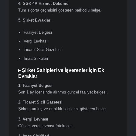
Son 3 aylık hesap hareketlerini gösteren, banka
tarafından kaşelenmiş ve imzalanmış hesap dökümü.
Seyahat masraflarını karşılayabilecek yeterli bakiye
bulunmalıdır.
9. Vize Talep Dilekçesi
Seyahatin amacı, ziyaret edilecek şehirler, konaklama
bilgileri ve Türkiye’ye geri dönüş nedenlerini açıklayan
dilekçe.
▸ Çalışanlar İçin Ek Evraklar
1. İşveren İzin Yazısı
Şirket antetli kağıdına hazırlanmış, görev bilgisi, maaş
bilgisi, izin tarihleri ve seyahat sonrası işe dönüş
bilgisini içeren kaşeli ve imzalı yazı.
2. Son 3 Aylık Maaş Bordrosu
Kaşeli ve imzalı maaş bordroları.