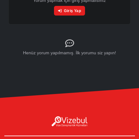
Ek Evraklar
1. Oda Sicil Kaydı
2. Faaliyet Belgesi
3. Vergi Levhası
4. Çiftçiler İçin Çiftçi Belgesi
Ziraat Odası tarafından düzenlenmiş güncel çiftçi
belgesi.
▸ Karayolu ile Seyahat Edecekler İçin Ek
Evraklar
1. Seyahat Güzergah Yazısı
Seyahat edilecek ülkeleri ve rotayı açıklayan detaylı
güzergah planı.
2. Uluslararası Ehliyet Fotokopisi
Geçerli uluslararası sürücü belgesi veya ilgili sürüş yetki
belgesi.