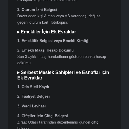
Şirket kuruluş ve ortaklık bilgilerini gösteren belge.
3. Vergi Levhası
Güncel vergi levhası fotokopisi.
4. İmza Sirküleri
Şirket yetkililerine ait imza sirküleri.
5. SGK veya Bağ-Kur Hizmet Dökümü
E-Devlet üzerinden alınmış barkodlu hizmet dökümü.
▸ Ticari Vize İçin Ek Evraklar
1. Almanya’daki Firmadan Davet Mektubu
Almanya’da bulunan şirket tarafından düzenlenmiş,
şirket antetli kağıdına hazırlanmış, imzalı ve kaşeli
davet mektubu.
2. Fuar veya Organizasyon Kayıt Belgesi
Katılım sağlanacak fuar, seminer veya organizasyona
ait kayıt belgeleri (varsa).