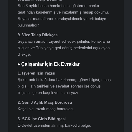
4. Biyometrik Fotoğraf (2 Adet)
Son 6 ay içerisinde çekilmiş, beyaz fonlu, 35x45 mm
ölçülerinde 2 adet biyometrik fotoğraf.
5. Seyahat Sağlık Sigortası
Tüm Schengen ülkelerinde geçerli, minimum 30.000
Euro teminatlı seyahat sağlık sigortası. Poliçe,
seyahatin başlangıç tarihinden 1 gün önce başlayıp
dönüş tarihinden 1 gün sonra sona ermelidir.
6. Uçak Bileti veya Uçuş Rezervasyonu
Gidiş ve dönüş uçuş bilgilerini içeren rezervasyon veya
bilet. PNR numarası görünmelidir. Kesin bilet satın
alınması zorunlu değildir.
7. Otel veya Konaklama Rezervasyonu
Seyahat süresinin tamamını kapsayan ve başvuru
sahibinin adını içeren resmi rezervasyon belgesi.
8. Banka Hesap Dökümü