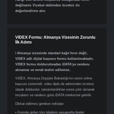
gereklidir.
Ulusal Vize (D Tipi — Uzun Süreli)
90 günü aşan kalışlar, çalışma, eğitim veya aile
birleşimi için gereklidir. Almanya'daki yetkili yabancılar
dairesinin onayı arandığından işlem süresi 8–12 haftaya
uzayabilir; şahsen başvuru zorunludur.
Hangi vize türüne ihtiyacınız olduğundan emin
değilseniz Vizebul ekibinden ücretsiz ön
değerlendirme alın.
VIDEX Formu: Almanya Vizesinin Zorunlu
İlk Adımı
ℹ️ Almanya vizesinde standart kağıt form değil,