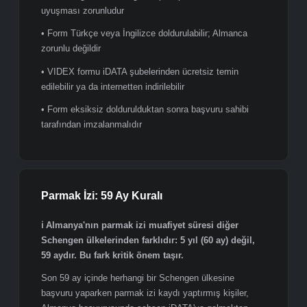
VIDEX adlı dijital başvuru formu kullanılmaktadır.
VIDEX formu doldurulmadan iDATA'ya randevu
alınamaz ve evrak teslim edilemez.
VIDEX, Almanya Dışişleri Bakanlığı'nın resmi online
başvuru sistemidir. videx.diplo.de adresinden ücretsiz
olarak doldurulur; tamamlandıktan sonra çıktı alınarak
imzalanır ve randevu günü iDATA merkezine getirilir.
Dikkat edilmesi gereken noktalar:
• Formda girilen tüm bilgilerin pasaportla birebir
uyuşması zorunludur
• Form Türkçe veya İngilizce doldurulabilir; Almanca
zorunlu değildir
• VIDEX formu iDATA şubelerinden ücretsiz temin
edilebilir ya da internetten indirilebilir
• Form eksiksiz doldurulduktan sonra başvuru sahibi