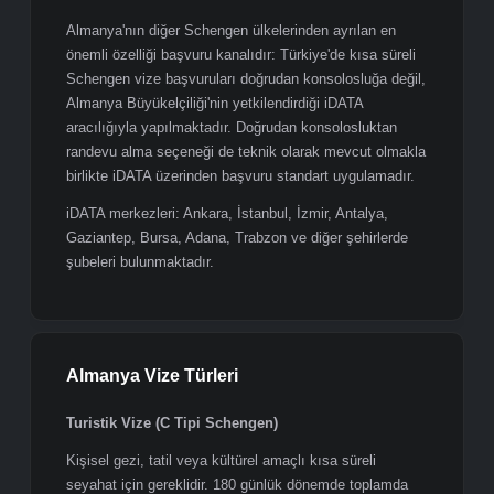
Schengen Bölgesi'nin kurucu üyelerinden biridir; bu
nedenle alınan vize tüm Schengen ülkelerinde geçerlidir
ve 180 günlük dönemde toplamda en fazla 90 gün kalış
hakkı tanır.
Almanya'nın diğer Schengen ülkelerinden ayrılan en
önemli özelliği başvuru kanalıdır: Türkiye'de kısa süreli
Schengen vize başvuruları doğrudan konsolosluğa değil,
Almanya Büyükelçiliği'nin yetkilendirdiği iDATA
aracılığıyla yapılmaktadır. Doğrudan konsolosluktan
randevu alma seçeneği de teknik olarak mevcut olmakla
birlikte iDATA üzerinden başvuru standart uygulamadır.
iDATA merkezleri: Ankara, İstanbul, İzmir, Antalya,
Gaziantep, Bursa, Adana, Trabzon ve diğer şehirlerde
şubeleri bulunmaktadır.