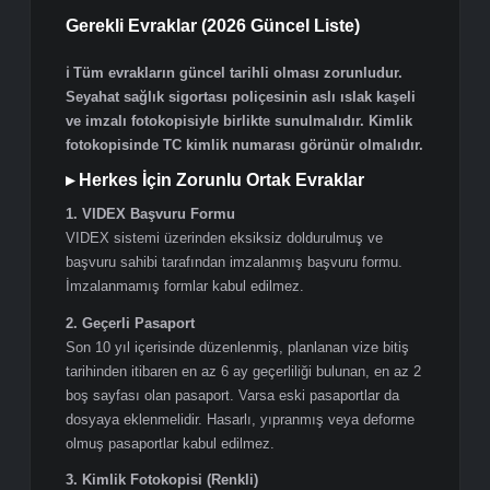
gidilmesi zorunlu hale gelir.
12 yaş altı çocuklardan parmak izi alınmaz; başvuruda
şahsen bulunmaları gerekmez.
12 yaş üstü tüm başvuru sahiplerinin parmak izi kaydı
güncel değilse iDATA'ya bizzat gelmesi zorunludur.
Vekâletname ile başvuru:
Parmak izi kaydı geçerli olan kişiler, yazılı vekâletname
düzenleyerek Vizebul gibi yetkili danışmanlık firmaları
aracılığıyla başvurularını gerçekleştirebilir.
Gerekli Evraklar (2026 Güncel Liste)
ℹ️ Tüm evrakların güncel tarihli olması zorunludur.
Seyahat sağlık sigortası poliçesinin aslı ıslak kaşeli