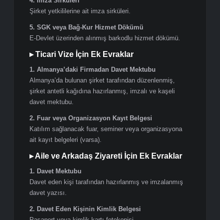
3. SGK İşe Giriş Bildirgesi
E-Devlet üzerinden alınmış barkodlu belge.
4. SGK 4A Hizmet Dökümü
Tüm sigorta geçmişini gösteren barkodlu belge.
5. Şirket Evrakları
Faaliyet Belgesi
Vergi Levhası
Ticaret Sicil Gazetesi
İmza Sirküleri
▸ Şirket Sahipleri ve İşverenler İçin Ek
Evraklar
1. Faaliyet Belgesi
Son 1 ay içerisinde alınmış güncel faaliyet belgesi.
2. Ticaret Sicil Gazetesi