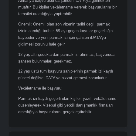
tarafından imzalanmalıdır
Parmak İzi: 59 Ay Kuralı
ℹ️ Almanya'nın parmak izi muafiyet süresi diğer
Schengen ülkelerinden farklıdır: 5 yıl (60 ay) değil,
59 aydır. Bu fark kritik önem taşır.
Son 59 ay içinde herhangi bir Schengen ülkesine
başvuru yaparken parmak izi kaydı yaptırmış kişiler,
Almanya başvurusunda şahsen iDATA'ya gelmekten
muaftır. Bu kişiler vekâletname vererek başvurularını bir
temsilci aracılığıyla yaptırabilir.
Önemli: Önemli olan son vizenin tarihi değil, parmak
izinin alındığı tarihtir. 59 ayı geçen kayıtlar geçerliliğini
kaybeder ve yeni parmak izi için şahsen iDATA'ya