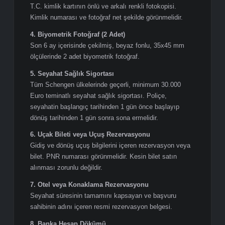
ve imzalı fotokopisiyle birlikte sunulmalıdır. Kimlik
fotokopisinde TC kimlik numarası görünür olmalıdır.
▸ Herkes İçin Zorunlu Ortak Evraklar
1. VIDEX Başvuru Formu
VIDEX sistemi üzerinden eksiksiz doldurulmuş ve
başvuru sahibi tarafından imzalanmış başvuru formu.
İmzalanmamış formlar kabul edilmez.
2. Geçerli Pasaport
Son 10 yıl içerisinde düzenlenmiş, planlanan vize bitiş
tarihinden itibaren en az 6 ay geçerliliği bulunan, en az 2
boş sayfası olan pasaport. Varsa eski pasaportlar da
dosyaya eklenmelidir. Hasarlı, yıpranmış veya deforme
olmuş pasaportlar kabul edilmez.
3. Kimlik Fotokopisi (Renkli)
T.C. kimlik kartının önlü ve arkalı renkli fotokopisi.
Kimlik numarası ve fotoğraf net şekilde görünmelidir.