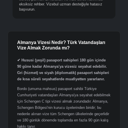
Almanya Schengen vizesi nasıl alınır? 2026 güncel
evrak listesi, VIDEX başvuru formu, iDATA randevu
süreci, parmak izi kuralları ve vize ücreti hakkında
eksiksiz rehber. Vizebul uzman desteğiyle hatasız
başvurun.
Almanya Vizesi Nedir? Türk Vatandaşları
Vize Almak Zorunda mı?
✔ Hususi (yeşil) pasaport sahipleri 180 gün içinde
90 güne kadar Almanya'ya vizesiz seyahat edebilir.
Gri (hizmet) ve siyah (diplomatik) pasaport sahipleri
de kısa süreli seyahatlerde muafiyetten yararlanır.
Bordo (umuma mahsus) pasaport sahibi Türkiye
Cumhuriyeti vatandaşları Almanya'ya seyahat edebilmek
için Schengen C tipi vizesi almak zorundadır. Almanya,